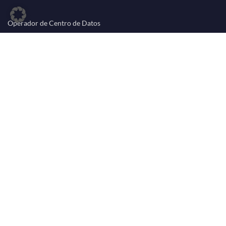
Operador de Centro de Datos
Telecomunicaciones Y Proveedores De Red
Proveedor de Servicios Financieros
PROVEEDOR DE SERVICIOS DE IT / VIVIENDAS DEL SISTEMA
© Core-Backbone GmbH.
Reservados todos los derechos.
FOLLOW US