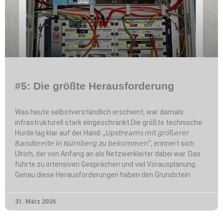
#5: Die größte Herausforderung
Was heute selbstverständlich erscheint, war damals
infrastrukturell stark eingeschränkt.Die größte technische
Hürde lag klar auf der Hand: „𝘜𝘱𝘴𝘵𝘳𝘦𝘢𝘮𝘴 𝘮𝘪𝘵 𝘨𝘳𝘰̈ß𝘦𝘳𝘦𝘳
𝘉𝘢𝘯𝘥𝘣𝘳𝘦𝘪𝘵𝘦 𝘪𝘯 𝘕𝘶̈𝘳𝘯𝘣𝘦𝘳𝘨 𝘻𝘶 𝘣𝘦𝘬𝘰𝘮𝘮𝘦𝘯“, erinnert sich
Ulrich, der von Anfang an als Netzwerkleiter dabei war. Das
führte zu intensiven Gesprächen und viel Vorausplanung.
Genau diese Herausforderungen haben den Grundstein
31. März 2026