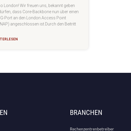
lo London! Wir freuen uns, bekannt geben
dürfen, dass Core-Backbone nun über einen
G-Port an den London Access Point
NAP) angeschlossen ist.Durch den Beitritt
TERLESEN
GEN
BRANCHEN
Rechenzentrenbetreiber