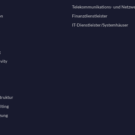
Telekommunikations- und Netzwe
on
Finanzdienstleister
IT-Dienstleister/Systemhäuser
g
vity
truktur
lting
zung