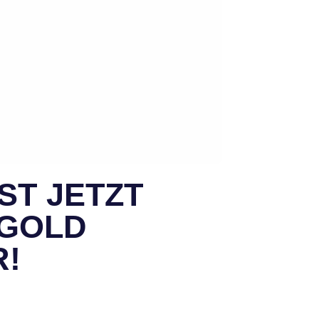
ST JETZT
 GOLD
R!