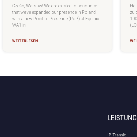
Cześć, Warsaw! We are excited to announce
Hal
that we’ve expanded our presence in Poland
zu 
with a new Point of Presence (PoP) at Equinix
100
WA1 in
(LO
WEITERLESEN
WEI
LEISTUN
IP-Transit